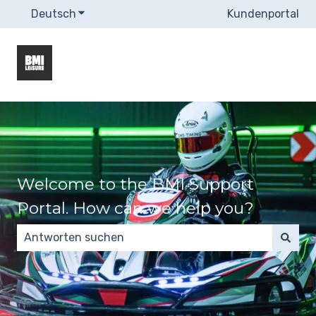
Deutsch
Untermenü für Übersetzungen anzeigen
Kundenportal
Welcome to the BMI Support
Portal. How can we help you?
Es gibt keine Vorschläge, da das Suchfeld leer ist.